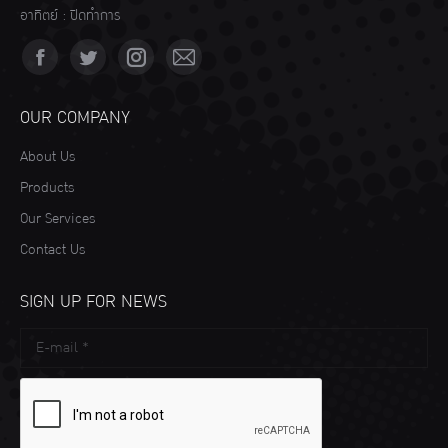
อาทิตย์ : ปิดทำการ
Find us on:
Facebook
Twitter
Instagram
Mail
page
page
page
page
OUR COMPANY
opens
opens
opens
opens
About Us
in
in
in
in
Products
new
new
new
new
Our Services
window
window
window
window
Contact Us
SIGN UP FOR NEWS
E-mail *